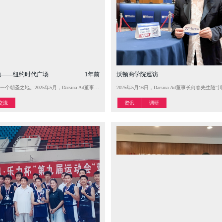
地——纽约时代广场
1年前
沃顿商学院巡访
定性获客增长”—— Al助力传统企业转型人工智能行业应用研习大会。自研模型+专业模型搭建的行业应用工作流是每
一个朝圣之地。2025年5月，Darsina Ad董事长何春先生造访纽约市。留美期间，何春先生随川
2025年5月16日，Darsina Ad董事
交流
资讯
调研

