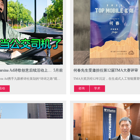
rsina Ad诗歌创意后续活动上央视。
5月前
何春先生受邀担任第12届TMA大赛评审
d大西南广告策划组织并主办，四川省掼牌运动协会为指导单位的2026（成都）掼牌大师赛圆满落幕！共
rsina Ad携手九眼桥诗社策划的“诗词之路”观光专线在2025春节火爆成都。司机化身李白杜甫，车厢
TMA大奖历经12年沉淀，在生成式人工智能重
活动
咨询
学术

