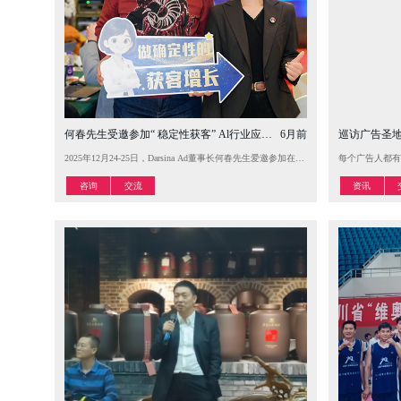
何春先生受邀参加“ 稳定性获客” Al行业应用研习大会。
6月前
巡访广告圣
2025年12月24-25日，Darsina Ad董事长何春先生爱邀参加在上海举办的“稳
每个广告人都有
咨询
交流
资讯
