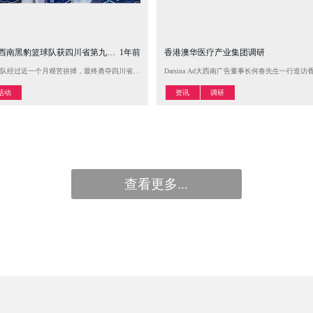
a Ad大西南黑豹篮球队获四川省第九届运动会男子篮球冠军
1年前
香港澳华医疗产业集团调研
政府主办的“绵竹诗酒文化论坛”。会议期间，何春先生一行参观了绵竹剑南春酒厂“天谥号”酒业博物馆及把
队经过近一个月艰苦拚搏，最终勇夺四川省九运会男子篮球冠军！该项赛事为四川省省级运动会第一
Darsina Ad大西南广告董事长何春先生一
活动
资讯
调研


查看更多...
查看更多...