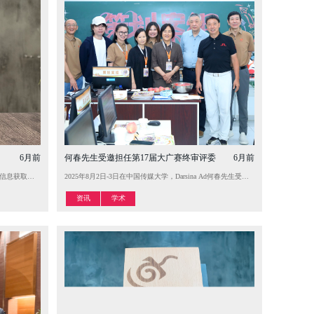
6月前
何春先生受邀担任第17届大广赛终审评委
6月前
72组选手参加比赛，最后，史文宏＆杨珑组合以六轮全胜战绩获得大师赛冠军。史文宏与杨珑同时获得了大
变身移动诗词长廊，串联核心景点，创新“公交+文旅”沉浸式体验。后期Darsina Ad还将联合成都公交
塑信息获取方式的背景下，本届大赛组建了由300余位行业KOL构成的顶级评审阵容，特别强化了对Al
2025年8月2日-3日在中国传媒大学，Darsina Ad何春先生受邀担任第
资讯
学术
