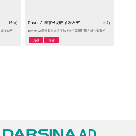
1年前
Darsina Ad董事长调研“多利农庄”
1年前
脉绵竹碧潭春酒业“ 10亿增长计划”，并与绵竹酒业发展局相关负责人共同探讨白酒金三角“绵竹地方文化
次由业余运动员参赛并最终获得冠军的首例。图为黑豹篮球队队长何春先生代表球队领取冠军奖杯合影
行造访香港澳华医疗产业集团，双方就“精准医疗、大健康服务及私域流量转化”等相关合作进行了深入探讨与
Darsina Ad董事长何春先生与上市公司浙江聚光科技董事长王建先生、聚光科
资讯
调研
