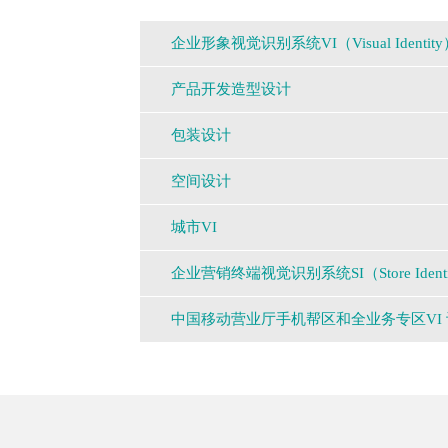
企业形象视觉识别系统VI（Visual Identity
产品开发造型设计
品牌标志：
品牌标志设计
包装设计
市场与竞品分析
注册商标设计
产品定量研究
空间设计
包装设计核心理念提炼
品牌标志应用规范
核心设计理念提炼
包装材料开发研究
城市VI
展示展览
基础系统
产品外观造型设计
视觉层级规划
博物馆规划设计
企业营销终端视觉识别系统SI（Store Identi
城市LOGO
印刷系统
材料工艺与结构设计
货架陈列效果研究
品牌办公空间
城市推广语/Slogan
中国移动营业厅手机帮区和全业务专区VI 
功能模块规划系统
办公系统
产品包装设计
核心产品包装设计
品牌零售终端规划设计
城市形象主K+主TVC
门楣橱窗系统
产品包装形象系统
产品外包装系列设计
系列产品包装设计
活动现场规划设计
城市LOGO应用系统
展陈系统